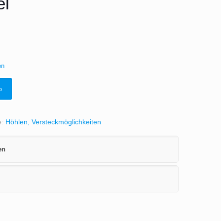
el
en
b
e:
Höhlen, Versteckmöglichkeiten
en