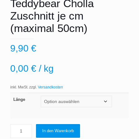
Teddybear Cholla
Zuschnitt je cm
(maximal 50cm)
9,90
€
0,00
€
/
kg
inkl. MwSt.
zzgl.
Versandkosten
Länge
In den Warenkorb