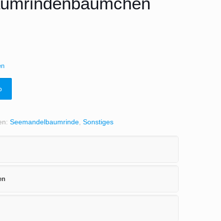
umrindenbäumchen
en
b
en:
Seemandelbaumrinde
,
Sonstiges
en