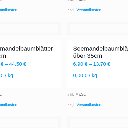
sandkosten
zzgl.
Versandkosten
mandelbaumblätter
Seemandelbaumblät
cm
über 35cm
0
€
–
44,50
€
6,90
€
–
13,70
€
0
€
/
kg
0,00
€
/
kg
t.
inkl. MwSt.
sandkosten
zzgl.
Versandkosten