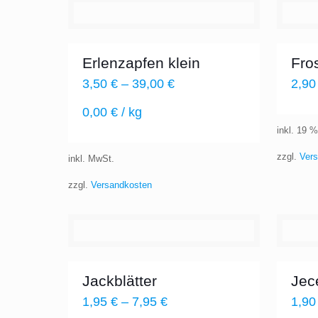
Erlenzapfen klein
Fro
3,50
€
–
39,00
€
2,9
0,00
€
/
kg
inkl. 19 
zzgl.
Ver
inkl. MwSt.
zzgl.
Versandkosten
Jackblätter
Jec
1,95
€
–
7,95
€
1,9