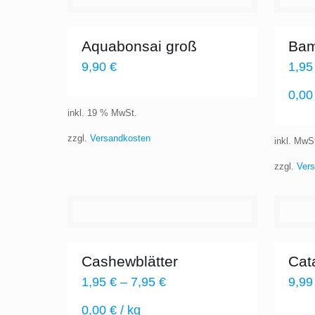
Aquabonsai groß
Bam
9,90
€
1,9
0,0
inkl. 19 % MwSt.
zzgl.
Versandkosten
inkl. MwS
zzgl.
Ver
Cashewblätter
Cat
1,95
€
–
7,95
€
9,9
0,00
€
/
kg