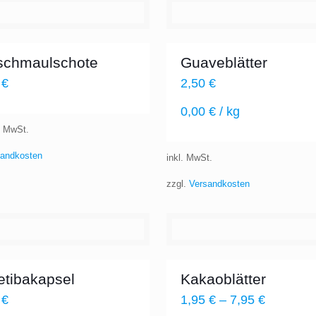
schmaulschote
Guaveblätter
0
€
2,50
€
0,00
€
/
kg
% MwSt.
sandkosten
inkl. MwSt.
zzgl.
Versandkosten
etibakapsel
Kakaoblätter
0
€
1,95
€
–
7,95
€