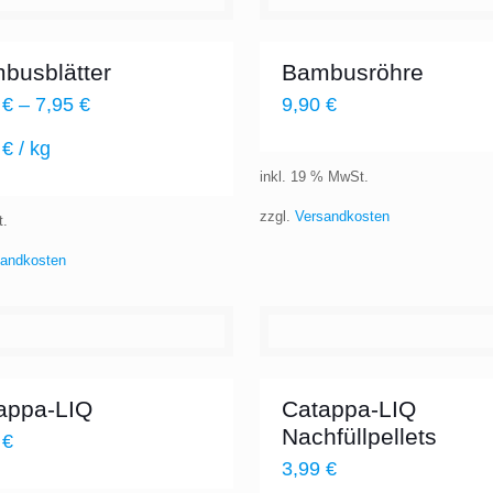
busblätter
Bambusröhre
5
€
–
7,95
€
9,90
€
0
€
/
kg
inkl. 19 % MwSt.
zzgl.
Versandkosten
t.
sandkosten
appa-LIQ
Catappa-LIQ
Nachfüllpellets
9
€
3,99
€