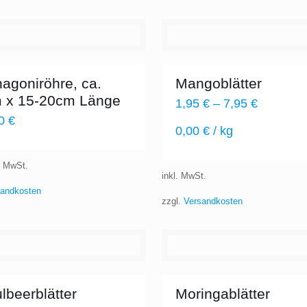
agoniröhre, ca.
Mangoblätter
 x 15-20cm Länge
1,95
€
–
7,95
€
50
€
0,00
€
/
kg
% MwSt.
inkl. MwSt.
sandkosten
zzgl.
Versandkosten
lbeerblätter
Moringablätter