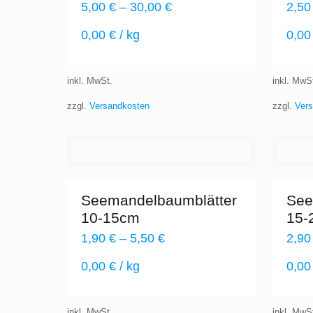
5,00
€
–
30,00
€
2,5
0,00
€
/
kg
0,0
inkl. MwSt.
inkl. MwS
zzgl.
Versandkosten
zzgl.
Ver
Seemandelbaumblätter
See
10-15cm
15-
1,90
€
–
5,50
€
2,9
0,00
€
/
kg
0,0
inkl. MwSt.
inkl. MwS