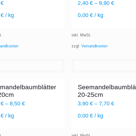
0
€
2,40
€
–
9,90
€
0
€
/
kg
0,00
€
/
kg
t.
inkl. MwSt.
sandkosten
zzgl.
Versandkosten
mandelbaumblätter
Seemandelbaumblät
20cm
20-25cm
0
€
–
8,50
€
3,90
€
–
7,70
€
0
€
/
kg
0,00
€
/
kg
t.
inkl. MwSt.